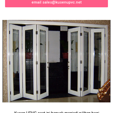
email sales@kusenupvc.net